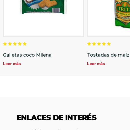
Valorado
Valorado
en
en
Galletas coco Milena
Tostadas de maíz 
5.00
5.00
de 5
de 5
Leer más
Leer más
ENLACES DE INTERÉS