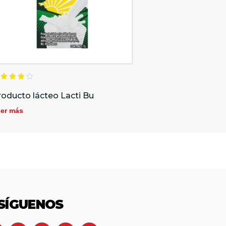
alorado
n
roducto lácteo Lacti Bu
.00
e 5
er más
SÍGUENOS