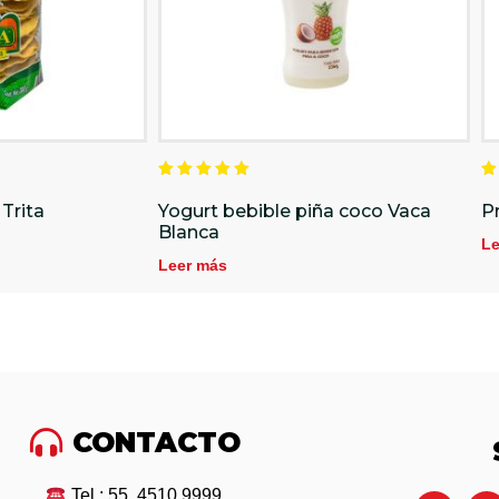
Valorado
V
en
e
Trita
Yogurt bebible piña coco Vaca
P
5.00
4
Blanca
de 5
d
Le
Leer más
CONTACTO
Tel : 55 4510 9999