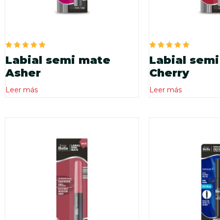
Valorado
Valorado
Labial semi mate
Labial sem
en
en
5.00
5.00
Asher
Cherry
de 5
de 5
Leer más
Leer más