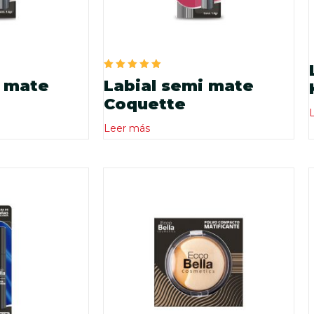
Valorado
i mate
Labial semi mate
en
5.00
Coquette
de 5
Leer más