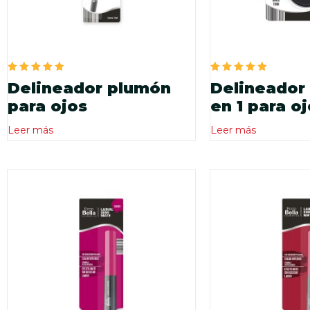
Valorado
Valorado
Delineador plumón
Delineador
en
en
5.00
5.00
para ojos
en 1 para oj
de 5
de 5
Leer más
Leer más