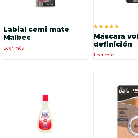
Labial semi mate
Valorado
Máscara vo
Malbec
en
5.00
definición
de 5
Leer más
Leer más