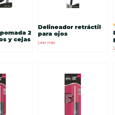
Delineador retráctil
 pomada 2
para ojos
os y cejas
Leer más