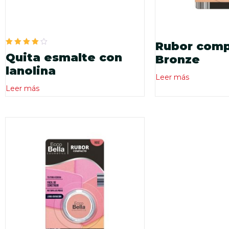
Rubor com
Valorado
Quita esmalte con
Bronze
en
4.00
lanolina
de 5
Leer más
Leer más