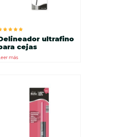
Valorado
Delineador ultrafino
en
5.00
para cejas
de 5
Leer más