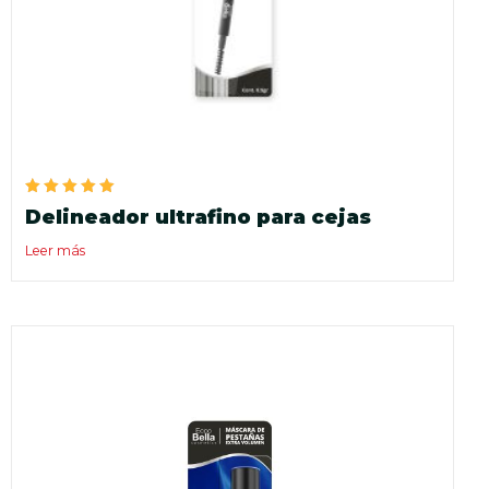
Valorado
Delineador ultrafino para cejas
en
5.00
de 5
Leer más