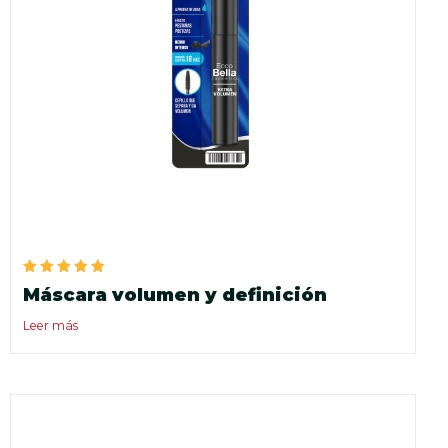
Valorado
Máscara volumen y definición
en
5.00
de 5
Leer más