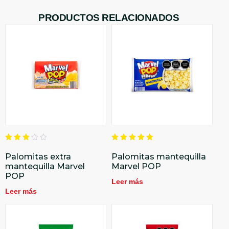
PRODUCTOS RELACIONADOS
Valorado
Valorado
en
en
Palomitas extra
Palomitas mantequilla
3.00
5.00
mantequilla Marvel
Marvel POP
de 5
de 5
POP
Leer más
Leer más