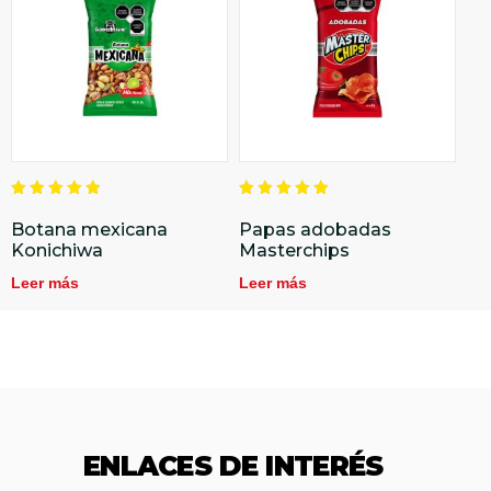
Valorado
Valorado
en
en
Botana mexicana
Papas adobadas
5.00
5.00
Konichiwa
Masterchips
de 5
de 5
Leer más
Leer más
ENLACES DE INTERÉS