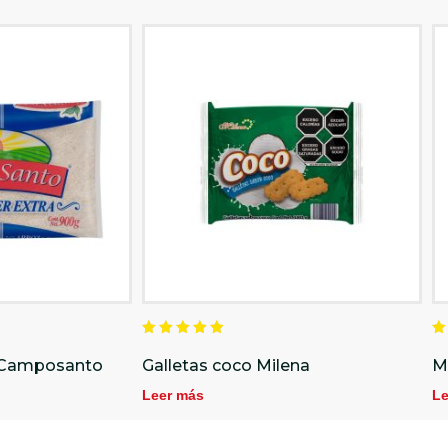
Valorado
V
en
e
a Camposanto
Galletas coco Milena
M
5.00
5
de 5
d
Leer más
Le