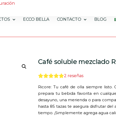
uración
CTOS
ECCO BELLA
CONTACTO
BLOG
Café soluble mezclado R
2
reseñas
Ricore: Tu café de olla siempre listo.
prepara tu bebida favorita en cualqui
desayuno, una merienda o para compar
hasta 85 tazas te asegura disfrutar de
tiempo. ¡Simplemente agrega agua calien