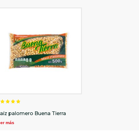
alorado
n
aíz palomero Buena Tierra
.00
e 5
er más