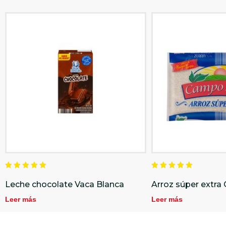
Valorado
Valorado
en
en
Leche chocolate Vaca Blanca
Arroz súper extr
5.00
5.00
de 5
de 5
Leer más
Leer más