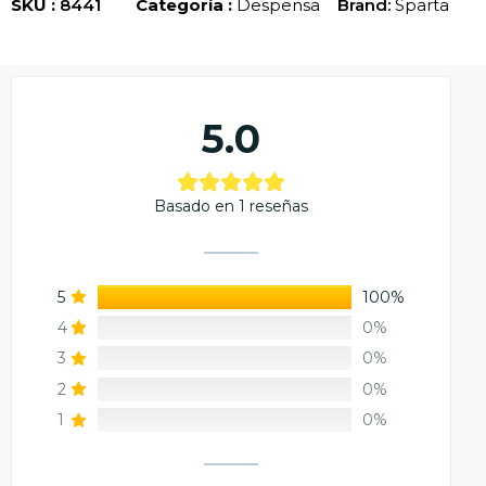
SKU :
8441
Categoría :
Despensa
Brand:
Sparta
5.0
Basado en 1 reseñas
5
100%
4
0%
3
0%
2
0%
1
0%