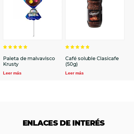
Valorado
Valorado
en
en
Paleta de malvavisco
Café soluble Clasicafe
5.00
4.86
Krusty
(50g)
de 5
de 5
Leer más
Leer más
ENLACES DE INTERÉS