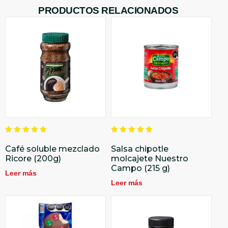
PRODUCTOS RELACIONADOS
Valorado
Valorado
en
en
Café soluble mezclado
Salsa chipotle
5.00
5.00
Ricore (200g)
molcajete Nuestro
de 5
de 5
Campo (215 g)
Leer más
Leer más