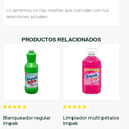
Lo sentimos, no hay reseñas que coincidan con tus
selecciones actuales
PRODUCTOS RELACIONADOS
Valorado
Valorado
en
en
Blanqueador regular
Limpiador multi pétalos
5.00
5.00
Impek
Impek
de 5
de 5