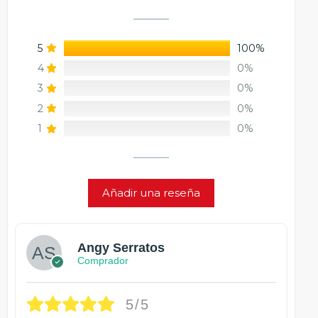
5
100%
4
0%
3
0%
2
0%
1
0%
Añadir una reseña
Angy Serratos
Comprador
5/5