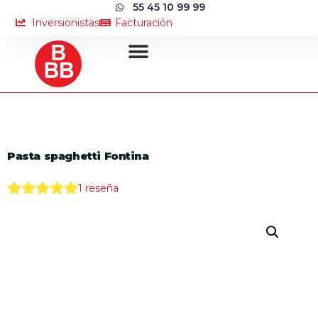
55 45 10 99 99
Inversionistas
Facturación
Pasta spaghetti Fontina
1
reseña