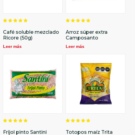
Valorado
Valorado
en
en
Café soluble mezclado
Arroz súper extra
5.00
5.00
Ricore (50g)
Camposanto
de 5
de 5
Leer más
Leer más
Valorado
Valorado
en
en
Frijol pinto Santini
Totopos maíz Trita
5.00
5.00