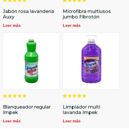
Valorado
Valorado
en
en
Jabón rosa lavandería
Microfibra multiusos
5.00
5.00
Auxy
jumbo Fibrotón
de 5
de 5
Leer más
Leer más
Valorado
Valorado
en
en
Blanqueador regular
Limpiador multi
5.00
5.00
Impek
lavanda Impek
de 5
de 5
Leer más
Leer más