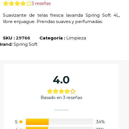
3
reseñas
Suavizante de telas fresca lavanda Spring Soft 4L,
libre enjuague. Prendas suaves y perfumadas.
SKU :
29766
Categoría :
Limpieza
Brand:
Spring Soft
4.0
Basado en 3 reseñas
5
34%