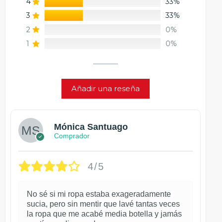
4
33%
3
33%
2
0%
1
0%
Añadir una reseña
Mónica Santuago
Comprador
4/5
No sé si mi ropa estaba exageradamente
sucia, pero sin mentir que lavé tantas veces
la ropa que me acabé media botella y jamás