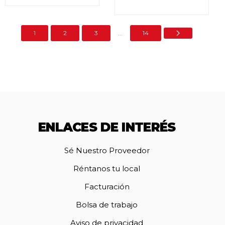
5.00
de 5
Valorado en
5.00
de 5
...
1
2
3
14
ENLACES DE INTERÉS
Sé Nuestro Proveedor
Réntanos tu local
Facturación
Bolsa de trabajo
Aviso de privacidad