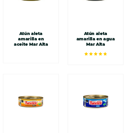
Atún aleta
Atún aleta
amarilla en
amarilla en agua
aceite Mar Alta
Mar Alta
Valorado en
5.00
de 5