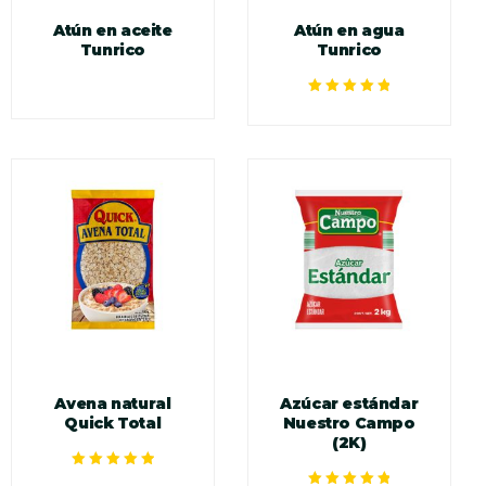
Atún en aceite
Atún en agua
Tunrico
Tunrico
Valorado en
5.00
de 5
Avena natural
Azúcar estándar
Quick Total
Nuestro Campo
(2K)
Valorado en