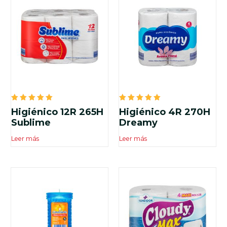
Valorado
Valorado
Higiénico 12R 265H
Higiénico 4R 270H
en
en
5.00
5.00
Sublime
Dreamy
de 5
de 5
Leer más
Leer más