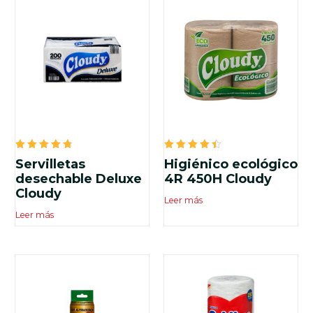
Valorado
Valorado
Servilletas
Higiénico ecológico
en
en
4.83
4.50
desechable Deluxe
4R 450H Cloudy
de 5
de 5
Cloudy
Leer más
Leer más