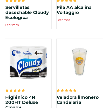
Valorado
Valorado
Servilletas
Pila AA alcalina
en
en
5.00
5.00
desechable Cloudy
Voltaggio
de 5
de 5
Ecológica
Leer más
Leer más
Valorado
Valorado
Higiénico 4R
Veladora limonero
en
en
5.00
5.00
200HT Deluxe
Candelaria
de 5
de 5
Cloudy