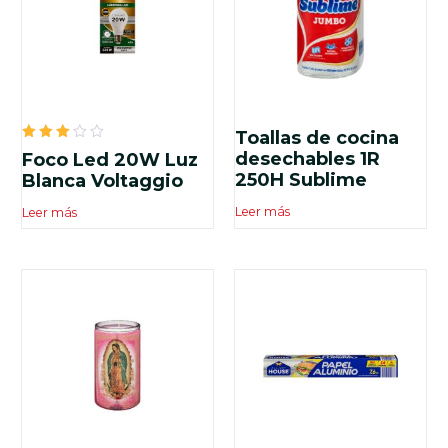
Toallas de cocina
Valorado
desechables 1R
Foco Led 20W Luz
en
250H Sublime
3.00
Blanca Voltaggio
de 5
Leer más
Leer más