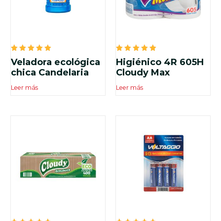
Valorado
Valorado
Veladora ecológica
Higiénico 4R 605H
en
en
5.00
5.00
chica Candelaria
Cloudy Max
de 5
de 5
Leer más
Leer más