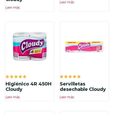
Leer más
Leer más
Valorado
Valorado
Higiénico 4R 450H
Servilletas
en
en
5.00
5.00
Cloudy
desechable Cloudy
de 5
de 5
Leer más
Leer más