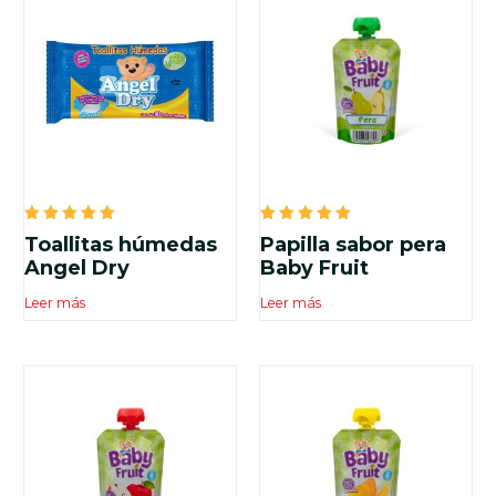
Valorado
Valorado
Toallitas húmedas
Papilla sabor pera
en
en
5.00
5.00
Angel Dry
Baby Fruit
de 5
de 5
Leer más
Leer más