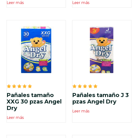
Leer más
Leer más
Valorado
Valorado
Pañales tamaño
Pañales tamaño J 3
en
en
5.00
5.00
XXG 30 pzas Angel
pzas Angel Dry
de 5
de 5
Dry
Leer más
Leer más