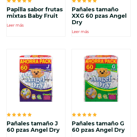
Valorado
Valorado
Papilla sabor frutas
Pañales tamaño
en
en
5.00
5.00
mixtas Baby Fruit
XXG 60 pzas Angel
de 5
de 5
Dry
Leer más
Leer más
Valorado
Valorado
Pañales tamaño J
Pañales tamaño G
en
en
5.00
5.00
60 pzas Angel Dry
60 pzas Angel Dry
de 5
de 5