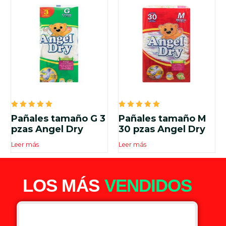
Valorado
Valorado
Pañales tamaño G 3
Pañales tamaño M
en
en
5.00
5.00
pzas Angel Dry
30 pzas Angel Dry
de 5
de 5
Leer más
Leer más
LOS MÁS
VENDIDOS