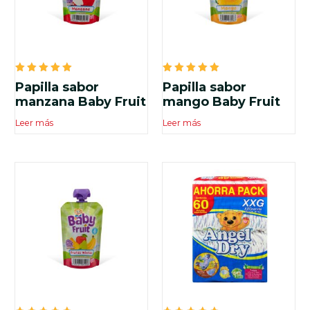
Valorado
Valorado
Papilla sabor
Papilla sabor
en
en
5.00
5.00
manzana Baby Fruit
mango Baby Fruit
de 5
de 5
Leer más
Leer más