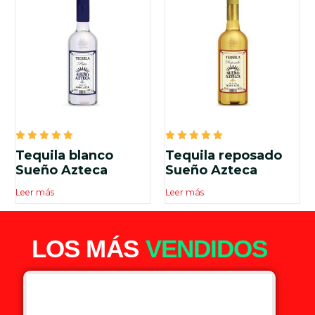
Valorado
Valorado
Tequila blanco
Tequila reposado
en
en
5.00
5.00
Sueño Azteca
Sueño Azteca
de 5
de 5
Leer más
Leer más
LOS MÁS
VENDIDOS