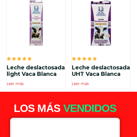
Valorado
Valorado
Leche deslactosada
Leche deslactosada
en
en
5.00
5.00
light Vaca Blanca
UHT Vaca Blanca
de 5
de 5
Leer más
Leer más
LOS MÁS
VENDIDOS